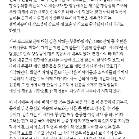
형식주의를 비판적으로 계승코자 한 입장에서는 새로운 형상성의 추구와
복합 매체에 대한 새로운 인식으로 나타나게 되었다. 뿐만 아니라 작품이
놓이는 공간이나 환경과의 상관성 속에서 작품을 재문맥화하는
설치미술이나 장소성이 강조된 새 로운 양식으로 확산되어 나타나기도
하였다.
서구 포스트모던에 대한 깊은 이해는 부족하였지만, 1980년대 중·후반은
모더니즘의 미학이 가지는 제반 문제점들이 폭넓게 검증되기 시작하면서,
탈(脫)모던의 양상들이 매우 복잡하게 대두되었다. 뿐만 아니라 과거와
달리 대규모의 집단활동보다는 다양한 소그룹 활동이 활성화되었고, 더
나아가 독특한 개인 활동들을 중심으 로 개별성과 다원성이 강조되기
시작하였다. 획일적 거대 담론보다는 작은 이야기들과 소수자들의 가치에
주목하기 시작한 것도 이때부터이다. 서구 문화에 대한 비판과 대안으로
전통과 그 언어에 대한 관심이 증폭되어 전통을 소재로 한 작업들과
개인의 체험을 기반으로 한 작업들이 다양하게 나타나기 시작하였다.
이 시기에는 과거에 비해 역량 있는 많은 여성 작가들 이 등장하게 되는데,
종래의 남성 중심의 미술계 구도와는 다른 큰 변화로 간주할 수 있을
것이다. 김수자는 이 시기에 등장한 매우 출중한 여성 작가 중 하나이다.
그녀는 현재 각종 국제비엔날레 등을 통해 확고한 국제적 인지도를 획득한
작가인데, 그녀의 초기 작업은 현재의 작 업으로 나아갈 수 있는 많은
잠재적 요소를 가지고 있었다. 그녀의 작업은 이불보나 보자기와 같은