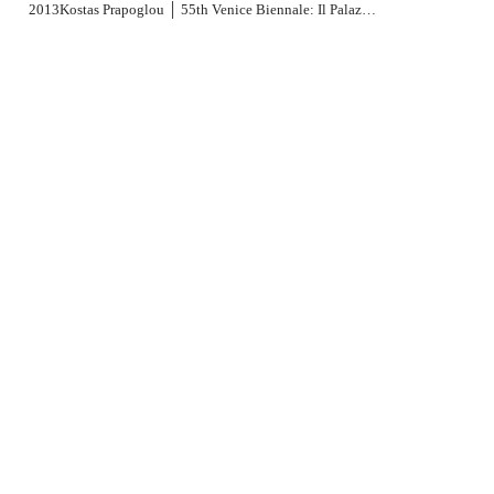
2001
2000
1999
2013
Kostas Prapoglou │ 55th Venice Biennale: Il Palazzo Enciclopedico | The Encyclopedic Palace
1998
1997
1996
1995
1994
1991
1989
1988
1979