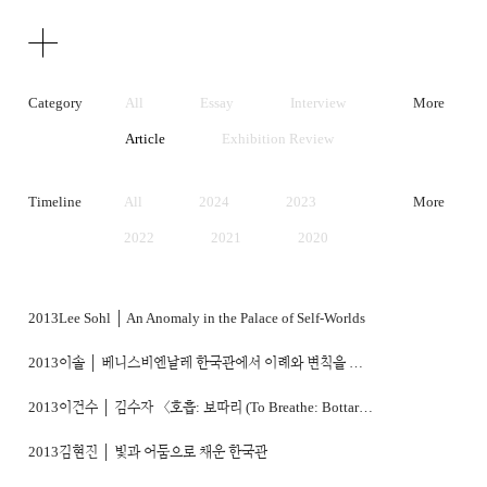
Texts
Publications
Category
All
Essay
Interview
More
Article
Exhibition Review
Artist Statement
Timeline
All
2024
2023
More
2022
2021
2020
2019
2018
2017
2016
2015
2014
2013
Lee Sohl │ An Anomaly in the Palace of Self-Worlds
2013
2012
2011
2013
이솔 │ 베니스비엔날레 한국관에서 이례와 변칙을 외친다
2010
2009
2008
2013
이건수 │ 김수자 〈호흡: 보따리 (To Breathe: Bottari)〉
2007
2006
2005
2013
김현진 │ 빛과 어둠으로 채운 한국관
2004
2003
2002